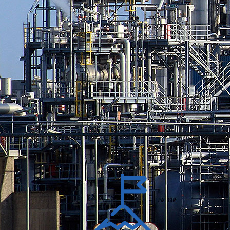
ЖКХ, легкая промышленность, машиностроение.
За 20 лет опыта, специалистами компании
разработано, зарегистрировано и внедрено более 10
патентов
Наши преимущества
Мы сочетаем современные технологии, оборудование
ведущих зарубежных компаний, а многолетний опыт нашей
команды позволяет преодолевать любые трудности,
возникающие на проект.