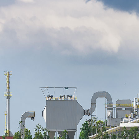
Мы гордимся тем, что команда Asia Water
Service состоит из настоящих
профессионалов, чьи знания и опыт
являются ключевыми для достижения
целей компании.
Наша компания уже много лет является
одним из лидеров на рынке в области
водоподготовки в РК благодаря усилиям
каждого сотрудника.