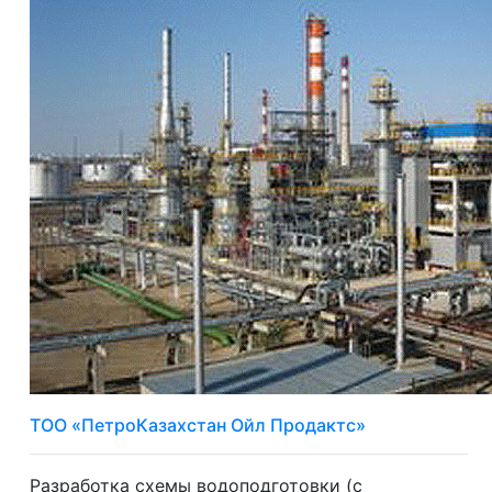
ТОО «ПетроКазахстан Ойл Продактс»
Разработка схемы водоподготовки (с