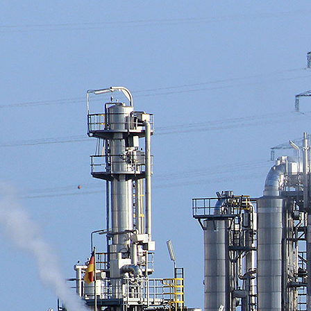
Почему мы?
Главное для нас -
улучшение экономических показателей
предприятий
путем внедрения оптимальных
технологических решений и методов в сфере подготовки,
очистки и реагентной обработки воды.
ТОО «Asia Water Service» предлагает комплексные
решения и качественное исполнение проектов
подготовки и очистки воды для следующих отраслей
промышленности: энергетика, нефтепереработка и
нефтехимия, металлургия, пищевая промышленность,