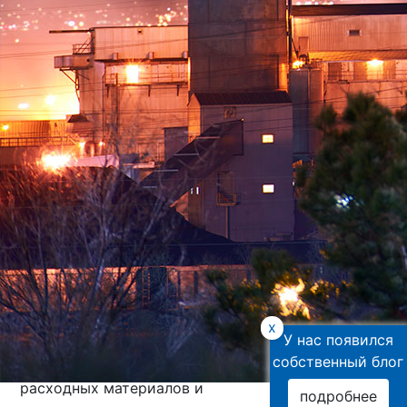
Сервис водоподготовительных установок
Проведение пилотных испытаний
Продукция
ТОО «Asia Water Service»
предлагает широкий выбор
качественного
x
У нас появился
водоподготовительного
собственный блог
оборудования, комплектующих,
расходных материалов и
подробнее