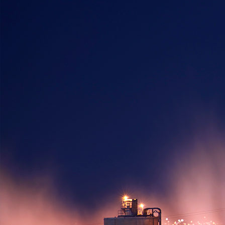
Услуги
Компания Asia Water Service предоставляет весь
спектр услуг, от проектирования и разработки
технической документации до выполнения
пусконаладочных работ и сервисного
обслуживания.
Научно-исследовательская и проектная
деятельность
Инжиниринг