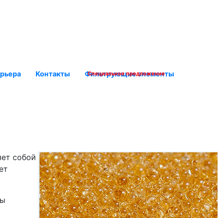
рьера
Контакты
Фильтрующие элементы
Специальное предложение
яет собой
ет
ды