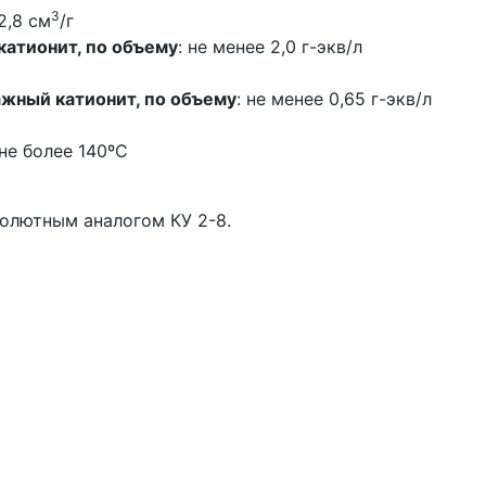
3
2,8 см
/г
катионит, по объему
: не менее 2,0 г-экв/л
ажный катионит, по объему
: не менее 0,65 г-экв/л
 не более 140ºС
олютным аналогом КУ 2-8.