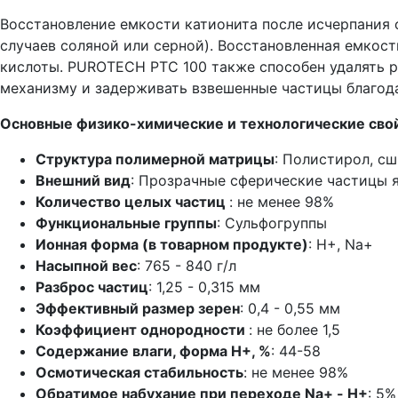
Восстановление емкости катионита после исчерпания 
случаев соляной или серной). Восстановленная емкост
кислоты. PUROTECH PTC 100 также способен удалять 
механизму и задерживать взвешенные частицы благод
Основные физико-химические и технологические сво
Структура полимерной матрицы
: Полистирол, с
Внешний вид
: Прозрачные сферические частицы 
Количество целых частиц
: не менее 98%
Функциональные группы
: Сульфогруппы
Ионная форма (в товарном продукте)
: Н+, Na+
Насыпной вес
: 765 - 840 г/л
Разброс частиц
: 1,25 - 0,315 мм
Эффективный размер зерен
: 0,4 - 0,55 мм
Коэффициент однородности
: не более 1,5
Содержание влаги, форма Н+, %
: 44-58
Осмотическая стабильность
: не менее 98%
Обратимое набухание при переходе Na+ - Н+
: 5%