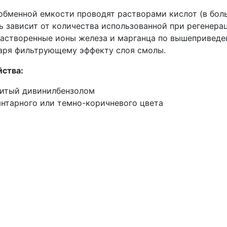
обменной емкости проводят растворами кислот (в бол
ь зависит от количества использованной при регенера
растворенные ионы железа и марганца по вышепривед
аря фильтрующему эффекту слоя смолы.
йства:
шитый дивинилбензолом
янтарного или темно-коричневого цвета