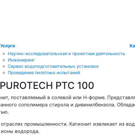
Услуги
Ка
Научно-исследовательская и проектная деятельность
Инжиниринг
Сервис водоподготовительных установок
Проведение пилотных испытаний
 PUROTECH PTC 100
ит, поставляемый в солевой или Н-форме. Представл
ванного сополимера стирола и дивинилбензола. Облада
тью.
 отраслях промышленности. Катионит извлекает из во
а ионы водорода.