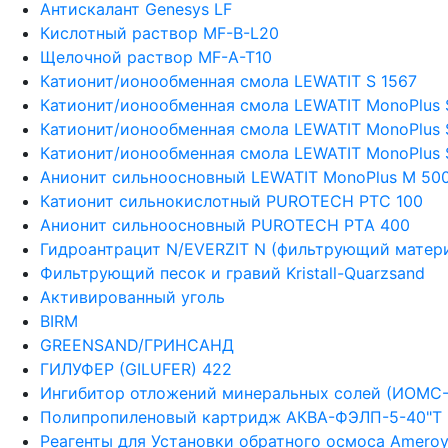
Антискалант Genesys LF
Кислотный раствор MF-B-L20
Щелочной раствор MF-A-T10
Катионит/ионообменная смола LEWATIT S 1567
Катионит/ионообменная смола LEWATIT MonoPlus 
Катионит/ионообменная смола LEWATIT MonoPlus 
Катионит/ионообменная смола LEWATIT MonoPlus 
Анионит сильноосновный LEWATIT MonoPlus М 50
Катионит сильнокислотный PUROTECH PTC 100
Анионит сильноосновный PUROTECH PTА 400
Гидроантрацит N/EVERZIT N (фильтрующий матери
Фильтрующий песок и гравий Kristall-Quarzsand
Активированный уголь
BIRM
GREENSAND/ГРИНСАНД
ГИЛУФЕР (GILUFER) 422
Ингибитор отложений минеральных солей (ИОМС-
Полипропиленовый картридж АКВА-ФЭЛП-5-40"Т
Реагенты для Установки обратного осмоса Ameroy