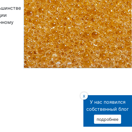
ьшинстве
ции
енному
x
У нас появился
собственный блог
подробнее