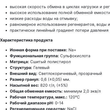
высокая скорость обмена в циклах нагрузки и ре
высокое использование полной обменной емкости
низкие расходы воды на отмывку;
равномерное использование регенерантов, воды и
практически линейный градиент потери давления 
Характеристика продукта
Ионная форма при поставке:
Na+
Функциональная группа:
Сульфокислота
Матрица:
Сшитый полистирол
Структура:
Гелевый
Внешний вид:
Светлокоричневый, прозрачный
Размер гранул:
0,6 (±0,05) мм.
Насыпной вес:
820 г/л, (±5%)
Общая обменная емкость:
минимум 2,0 экв/л
Рабочая температура, макс.:
120°С
Рабочий диапазон рН:
0-14
Регенерирующее средство:
NaCl