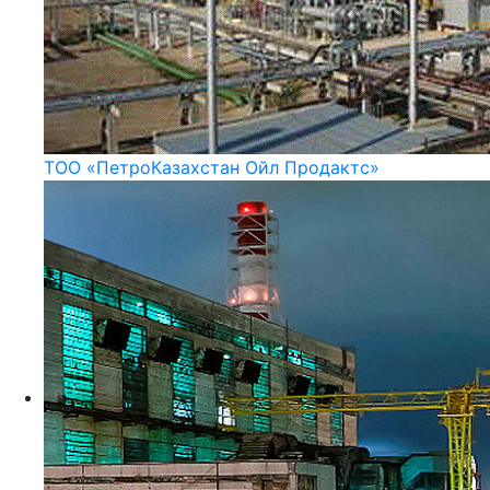
ТОО «ПетроКазахстан Ойл Продактс»