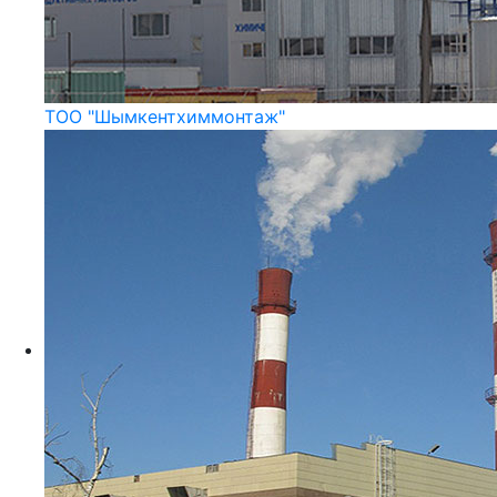
ТОО "Шымкентхиммонтаж"