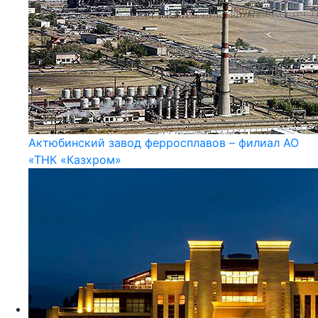
Актюбинский завод ферросплавов – филиал АО
«ТНК «Казхром»