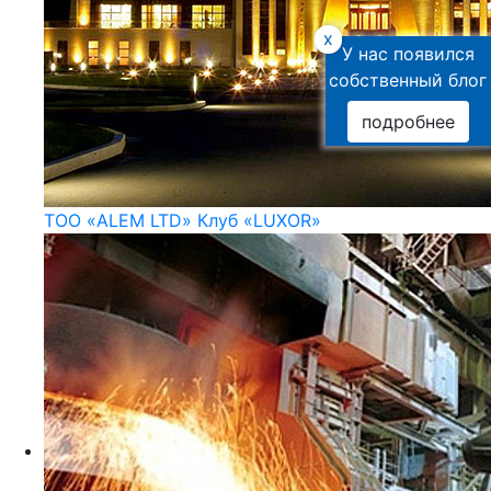
x
У нас появился
собственный блог
подробнее
ТОО «ALEM LTD» Клуб «LUXOR»