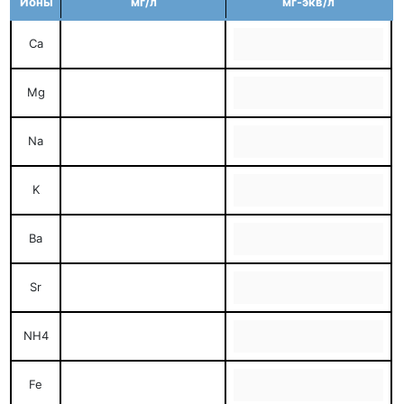
Ионы
мг/л
мг-экв/л
Ca
Mg
Na
K
Ba
Sr
NH4
Fe