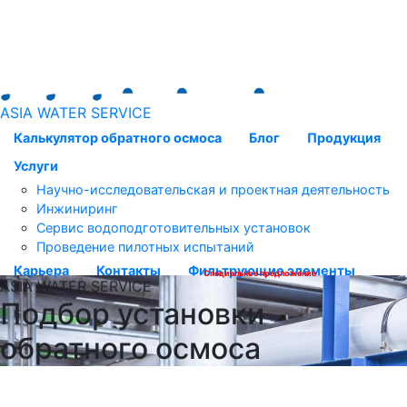
ASIA WATER SERVICE
Калькулятор обратного осмоса
Блог
Продукция
Услуги
Научно-исследовательская и проектная деятельность
Инжиниринг
Сервис водоподготовительных установок
Проведение пилотных испытаний
Карьера
Контакты
Фильтрующие элементы
Специальное предложение
ASIA WATER SERVICE
Подбор установки
обратного осмоса