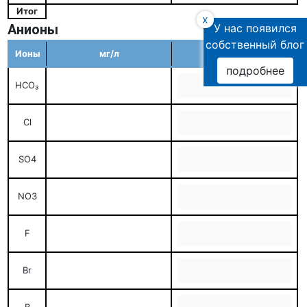
Итог
x
Анионы
У нас появился
собственный блог
Ионы
мг/л
мг-экв/л
подробнее
HCO₃
Cl
SO4
NO3
F
Br