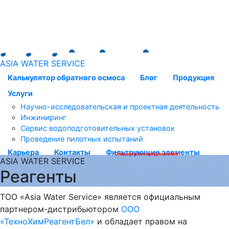
ASIA WATER SERVICE
Калькулятор обратного осмоса
Блог
Продукция
Услуги
Научно-исследовательская и проектная деятельность
Инжиниринг
Сервис водоподготовительных установок
Проведение пилотных испытаний
Карьера
Контакты
Фильтрующие элементы
Специальное предложение
ASIA WATER SERVICE
Реагенты
ТОО «Asia Water Service» является официальным
партнером-дистрибьютором
ООО
«ТехноХимРеагентБел»
и обладает правом на