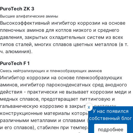
PuroTech ZK 3
Высшие алифатические амины
Высокоэффективный ингибитор коррозии на основе
пленочных аминов для котлов низкого и среднего
давления, закрытых охладительных систем из всех
типов сталей, многих сплавов цветных металлов (в т.
ч. алюминия).
PuroTech F 1
Смесь нейтрализующих и пленкообразующих аминов
Ингибитор коррозии на основе пленкообразующих
аминов, ингибитор пароконденсатных сред анодного
действия - практически не вызывает коррозии меди и
медных сплавов, предотвращает питтинговую и
гальваническую коррозию в закрытых системах,
x
У нас появился
конструкционные материалы которых представлены
собственный блог
различными металлами и сплавами (кроме алюминия
и его сплавов), стабилен при температурах до 95 °С,
подробнее