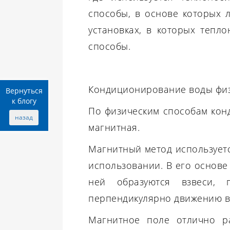
способы, в основе которых 
установках, в которых тепл
способы.
Кондиционирование воды физ
Вернуться
к блогу
По физическим способам кон
назад
магнитная.
Магнитный метод используетс
использовании. В его основе 
ней образуются взвеси, 
перпендикулярно движению во
Магнитное поле отлично ра