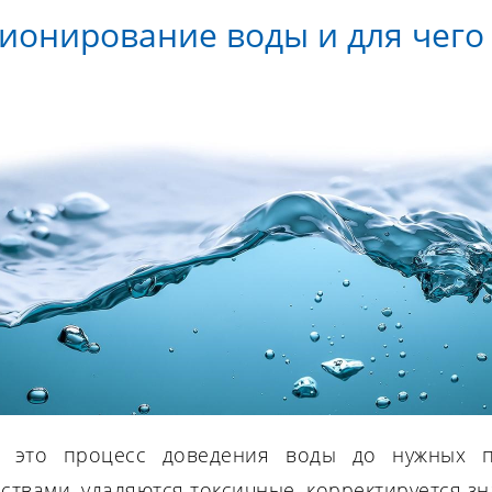
ционирование воды и для чего
 это процесс доведения воды до нужных п
твами, удаляются токсичные, корректируется зн