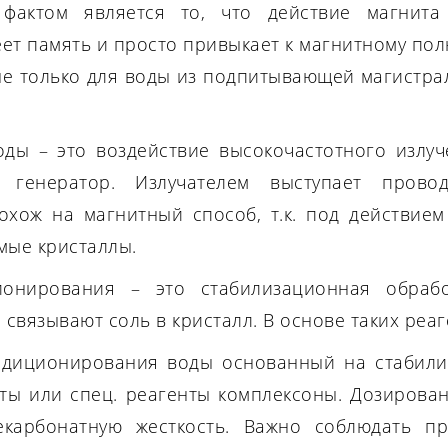
 фактом является то, что действие магнита
ет память и просто привыкает к магнитному полю
е только для воды из подпитывающей магистрал
оды – это воздействие высокочастотного излуч
 генератор. Излучателем выступает пров
охож на магнитный способ, т.к. под действием
мые кристаллы.
онирования – это стабилизационная обрабо
 связывают соль в кристалл. В основе таких реа
ндиционирования воды основанный на стабилиз
ты или спец. реагенты комплексоны. Дозирова
екарбонатную жесткость. Важно соблюдать п