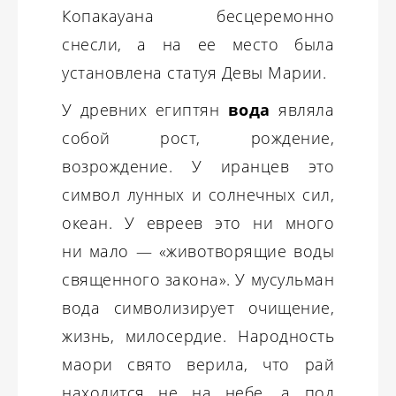
Копакауана бесцеремонно
снесли, а на ее место была
установлена статуя Девы Марии.
У древних египтян
вода
являла
собой рост, рождение,
возрождение. У иранцев это
символ лунных и солнечных сил,
океан. У евреев это ни много
ни мало — «животворящие воды
священного закона». У мусульман
вода символизирует очищение,
жизнь, милосердие. Народность
маори свято верила, что рай
находится не на небе, а под